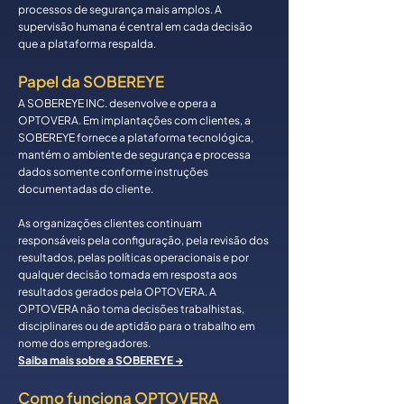
processos de segurança mais amplos. A
supervisão humana é central em cada decisão
que a plataforma respalda.
Papel da SOBEREYE
A SOBEREYE INC. desenvolve e opera a
OPTOVERA. Em implantações com clientes, a
SOBEREYE fornece a plataforma tecnológica,
mantém o ambiente de segurança e processa
dados somente conforme instruções
documentadas do cliente.
As organizações clientes continuam
responsáveis pela configuração, pela revisão dos
resultados, pelas políticas operacionais e por
qualquer decisão tomada em resposta aos
resultados gerados pela OPTOVERA. A
OPTOVERA não toma decisões trabalhistas,
disciplinares ou de aptidão para o trabalho em
nome dos empregadores.
Saiba mais sobre a SOBEREYE →
Como funciona OPTOVERA