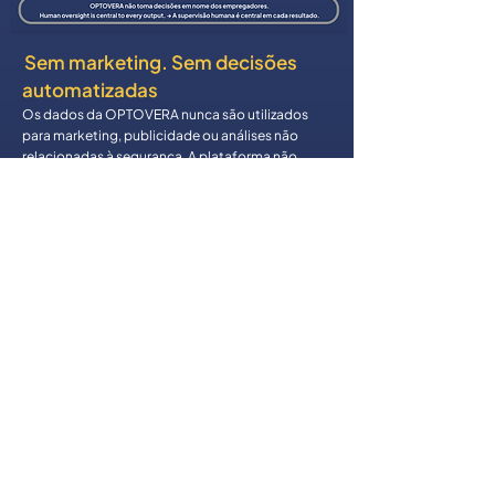
Sem marketing. Sem decisões
automatizadas
Os dados da OPTOVERA nunca são utilizados
para marketing, publicidade ou análises não
relacionadas à segurança. A plataforma não
emite julgamentos automáticos sobre os
indivíduos — cada resultado é informativo e
requer sempre a avaliação de uma pessoa
qualificada. Uma ferramenta de suporte. Nunca
um veredicto.
Segurança em que você pode
confiar
SOBEREYE é certificada ISO/IEC 27001 e opera
segundo um programa de segurança abrangente
que inclui criptografia em trânsito e em repouso,
controles de acesso baseados em funções,
segregação de ambientes, audit logging e
monitoramento contínuo e treinamento interno
regular.