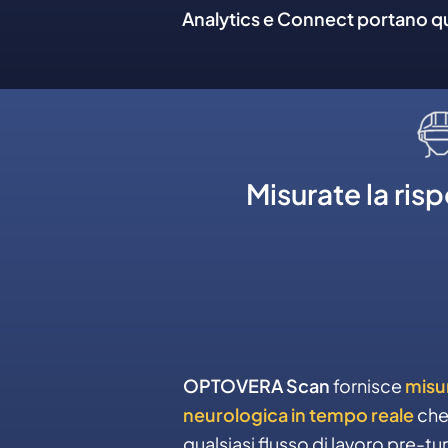
Analytics e Connect portano ques
Misurate la ris
OPTOVERA Scan
fornisce
misu
neurologica in tempo reale
che
qualsiasi flusso di lavoro pre-tu