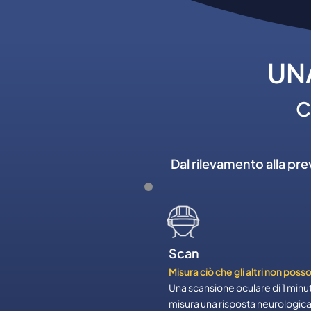
UN
C
Dal rilevamento alla pr
Scan
Misura ciò che gli altri non poss
Una scansione oculare di 1 minu
misura una risposta neurologic