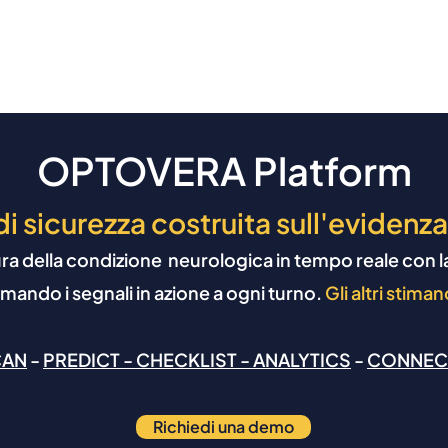
erché OPTOVERA
Come funziona
Scienza
Sett
OPTOVERA Platform
i sicurezza costruita sull'evidenza
della condizione neurologica in tempo reale con la pr
rmando i segnali in azione a ogni turno.
Gli altri stima
CAN
-
PREDICT -
CHECKLIST -
ANALYTICS
-
CONNEC
Richiedi una demo