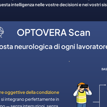
ta intelligenza nelle vostre decisioni e nei vostri sis
OPTOVERA Scan
posta neurologica di ogni lavorator
BAS
re oggettive della condizione
 si integrano perfettamente in
rno — senza interruzioni, senza