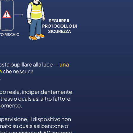
SEGUIRE IL
PROTOCOLLO DI
SICUREZZA
TO RISCHIO
osta pupillare alla luce —
una
a
che nessuna
.
empo reale, indipendentemente
tress o qualsiasi altro fattore
 momento.
pervisione, il dispositivo non
onato su qualsiasi bancone o
te la scansione di 60 secondi.