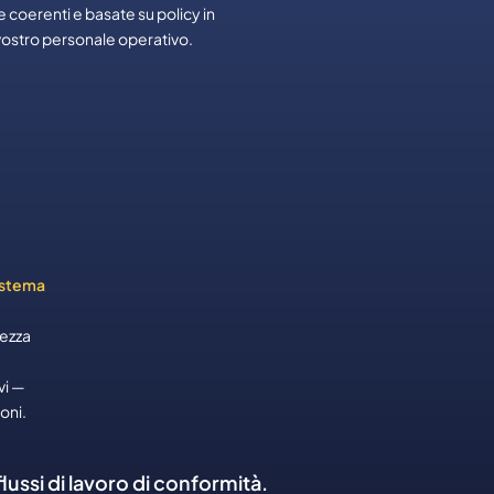
e coerenti e basate su policy in
l vostro personale operativo.
sistema
rezza
,
vi —
ni.​
flussi di lavoro di conformità.