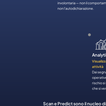
involontaria — non il comporta
non l'autodichiarazione.
Analyt
Visualizza
attività
Dai segna
operativ
rischio 
che si ver
Scan e Predict sono il nucleo di 