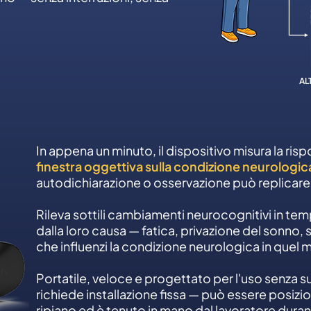
AL
In appena un minuto, il dispositivo misura la risp
finestra oggettiva sulla condizione neurologic
autodichiarazione o osservazione può replicare
Rileva sottili cambiamenti neurocognitivi in t
dalla loro causa — fatica, privazione del sonno, s
che influenzi la condizione neurologica in quel
Portatile, veloce e progettato per l'uso senza su
richiede installazione fissa — può essere posizi
ripiano ed è tenuto in mano dal lavoratore duran