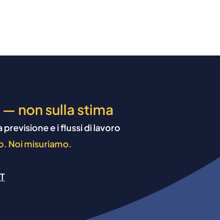
ori
Fiducia
Contattaci
 — non sulla stima
evisione e i flussi di lavoro
no. Noi misuriamo.
T