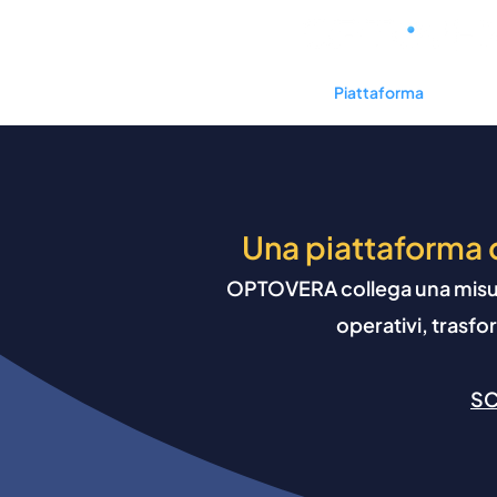
Home
Piattaforma
P
Una piattaforma d
OPTOVERA collega una misura 
operativi, trasfo
S