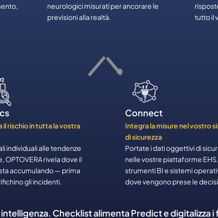
mento,
neurologici misurati per ancorare le
rispost
previsioni alla realtà.
tutto i
ics
Connect
 il rischio in tutta la vostra
Integra la misure nel vostro 
di sicurezza
li individuali alle tendenze
Portate i dati oggettivi di sicu
e, OPTOVERA rivela dove il
nelle vostre piattaforme EHS
si sta accumulando — prima
strumenti BI e sistemi operati
ifichino gli incidenti.​
dove vengono prese le decisio
intelligenza. Checklist alimenta Predict e digitalizza i 