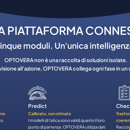
A PIATTAFORMA CONNE
inque moduli. Un'unica intelligenz
OPTOVERA non è una raccolta di soluzioni isolate.
evisione all'azione, OPTOVERA collega ogni fase in un
Predict
Check
ono
Calibrato, non stimato
Trasfor
to
I modelli di fatica sono validi quanto il loro
coeren
a
punto di partenza. OPTOVERA utilizza dati
Raccogl