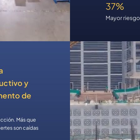
37%
Mayor riesgo 
a
uctivo y
omento de
ucción. Más que
uertes son caídas