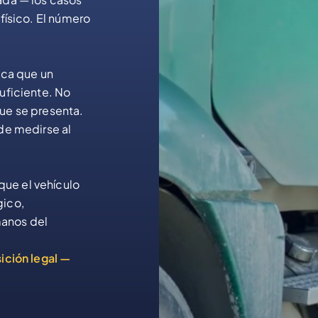
físico. El número
ica que un
uficiente. No
ue se presenta.
de medirse al
ue el vehículo
gico,
anos del
ición legal —