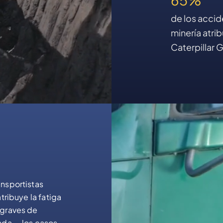
de los acci
minería atrib
Caterpillar 
nsportistas
tribuye la fatiga
 graves de
ada — los casos