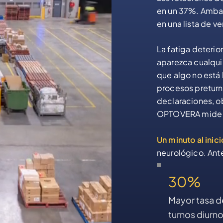
en un 37%. Ambas 
en una lista de ve
La fatiga deteri
aparezca cualquie
que algo no está 
procesos preturn
declaraciones, o
OPTOVERA mide 
Un minuto al inici
neurológico. Ante
30%
Mayor tasa d
turnos diurn