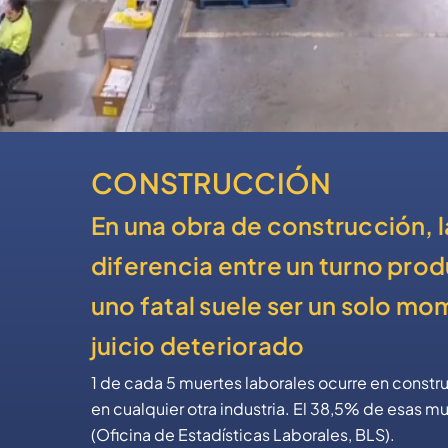
CONSTRUCCIÓN
En una obra de construcción, l
diferencia entre un turno prod
uno fatal suele ser un solo m
juicio deteriorado
1 de cada 5 muertes laborales ocurre en constr
en cualquier otra industria. El 38,5% de esas m
(Oficina de Estadísticas Laborales, BLS).