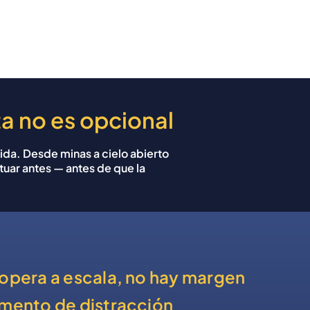
Confianza
Contáctenos
ta no es opcional
ida. Desde minas a cielo abierto
tuar antes — antes de que la
opera a escala, no hay margen
mento de distracción