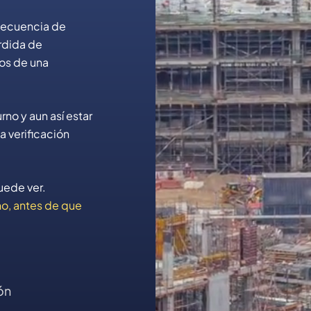
nsecuencia de
érdida de
tos de una
rno y aun así estar
 verificación
ede ver.
o, antes de que
ón