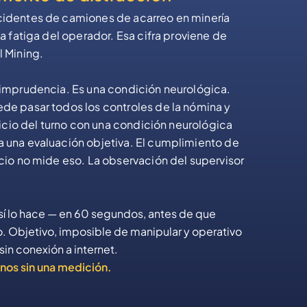
cidentes de camiones de acarreo en minería
la fatiga del operador. Esa cifra proviene de
l Mining.
a imprudencia. Es una condición neurológica.
ede pasar todos los controles de la nómina y
inicio del turno con una condición neurológica
a una evaluación objetiva. El cumplimiento de
icio no mide eso. La observación del supervisor
 lo hace — en 60 segundos, antes de que
. Objetivo, imposible de manipular y operativo
sin conexión a internet.
urnos sin una medición.