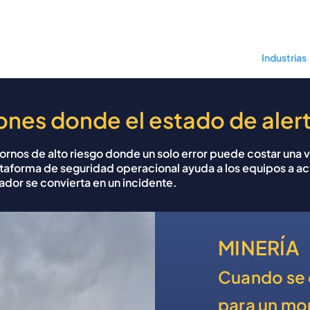
ué OPTOVERA
Cómo funciona
Ciencia
Industrias
ones donde el estado de aler
nos de alto riesgo donde un solo error puede costar una v
ataforma de seguridad operacional ayuda a los equipos a ac
ador se convierta en un incidente.
MINERÍA
Cuando se 
para un mo