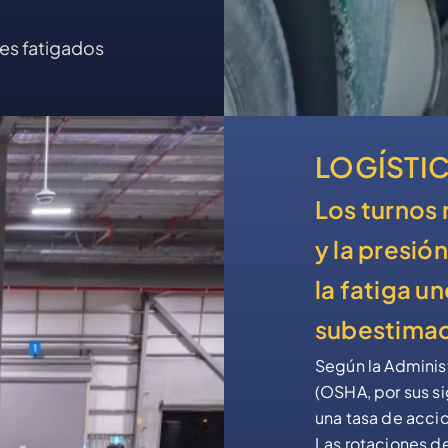
es fatigados
LOGÍSTI
Los turnos 
y la presió
la fatiga u
subestimad
Según la Adminis
(OSHA, por sus si
una tasa de acci
Las rotaciones d