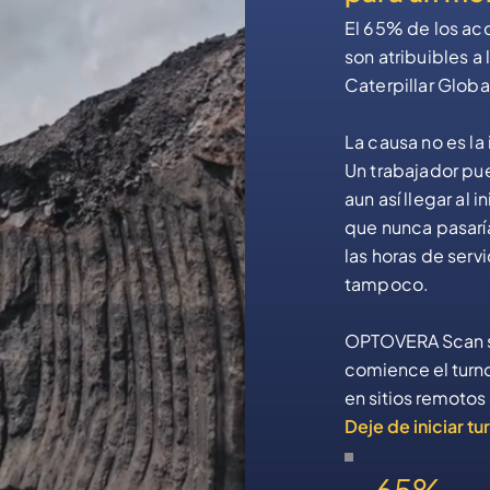
El 65% de los ac
son atribuibles a 
Caterpillar Globa
​La causa no es l
Un trabajador pu
aun así llegar al 
que nunca pasarí
las horas de serv
tampoco.
OPTOVERA Scan sí
comience el turno
en sitios remotos 
Deje de iniciar t
65%